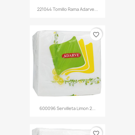
221044 Tomillo Rama Adarve...
favorite_border
600096 Servilleta Limon 2...
favorite_border