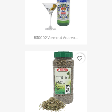
530002 Vermout Adarve...
favorite_border