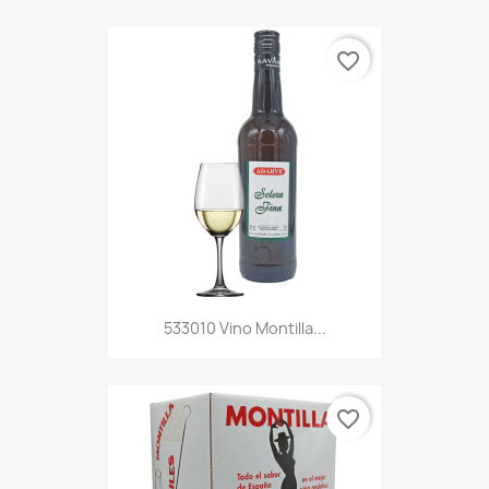
favorite_border
533010 Vino Montilla...
favorite_border