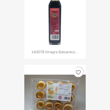
469078 Vinagre Balsamico...
favorite_border