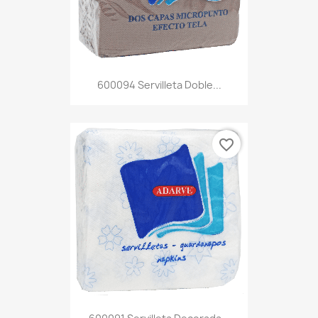
600094 Servilleta Doble...
favorite_border