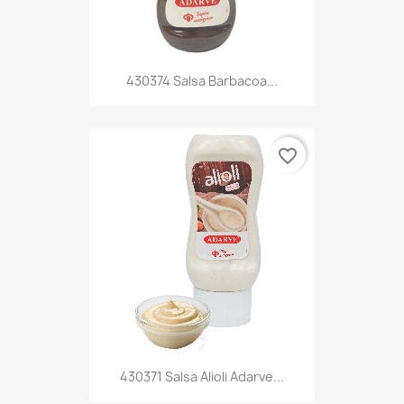
430374 Salsa Barbacoa...
favorite_border
430371 Salsa Alioli Adarve...