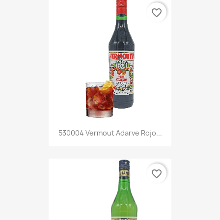
favorite_border
530004 Vermout Adarve Rojo...
favorite_border