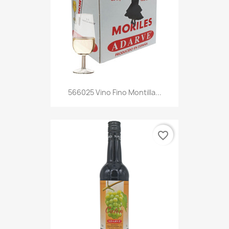
566025 Vino Fino Montilla...
favorite_border