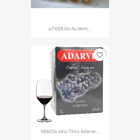
411008 Vol Au Vent...
favorite_border
566034 Vino Tinto Adarve...