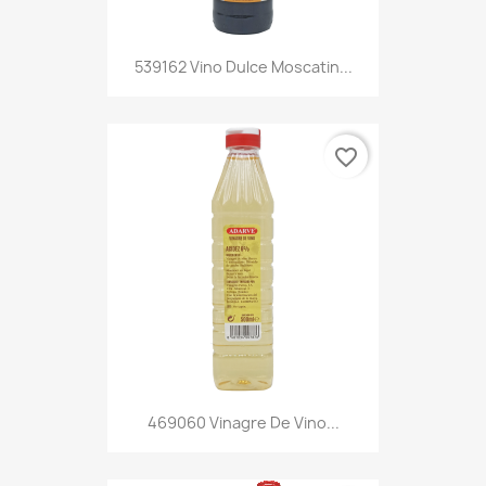
539162 Vino Dulce Moscatin...
favorite_border
469060 Vinagre De Vino...