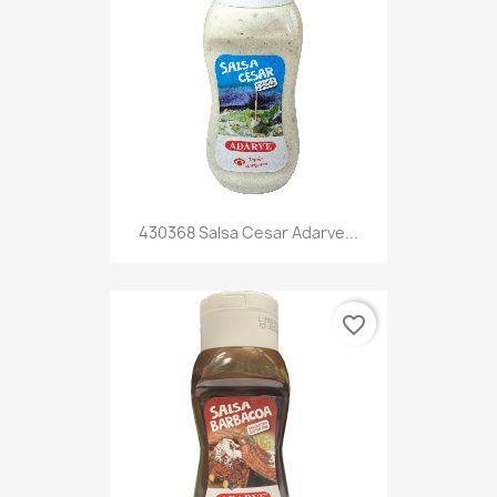
430368 Salsa Cesar Adarve...
favorite_border