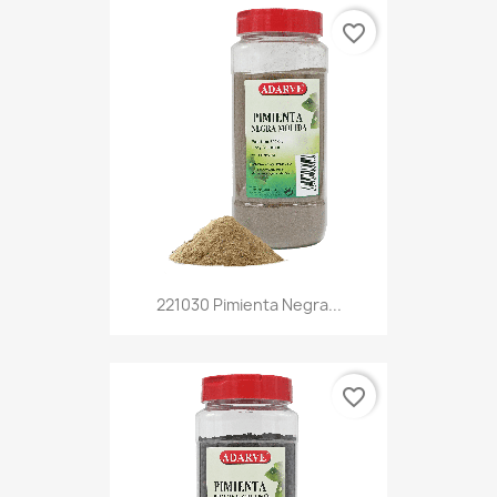
favorite_border
221030 Pimienta Negra...
favorite_border