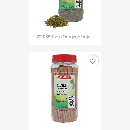
221038 Tarro Oregano Hoja...
favorite_border