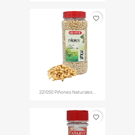
favorite_border
221050 Piñones Naturales...
favorite_border