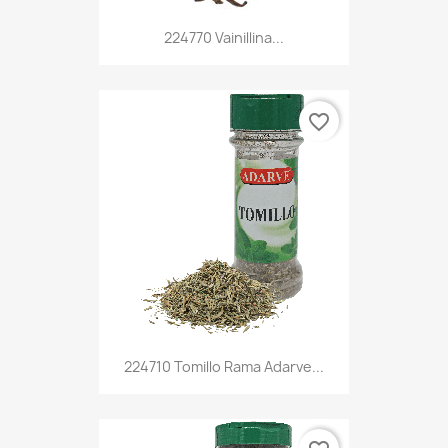
224770 Vainillina...
favorite_border
224710 Tomillo Rama Adarve...