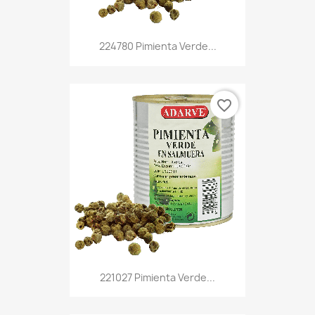
224780 Pimienta Verde...
favorite_border
221027 Pimienta Verde...