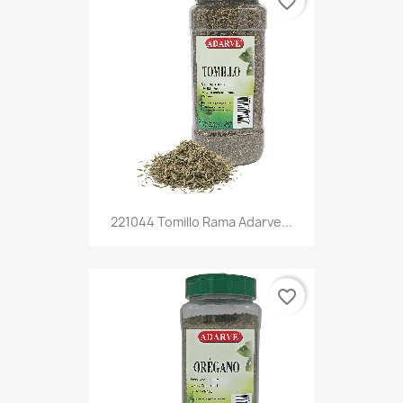
favorite_border
221044 Tomillo Rama Adarve...
favorite_border