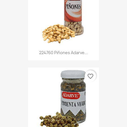
224760 Piñones Adarve...
favorite_border