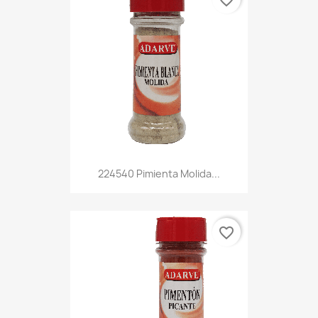
224540 Pimienta Molida...
favorite_border