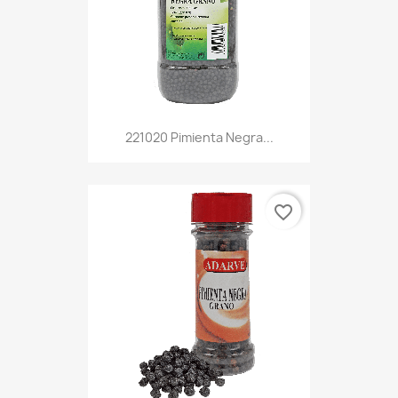
221020 Pimienta Negra...
favorite_border