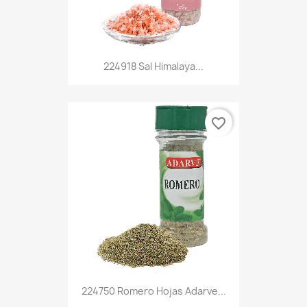
224918 Sal Himalaya...
favorite_border
224750 Romero Hojas Adarve...