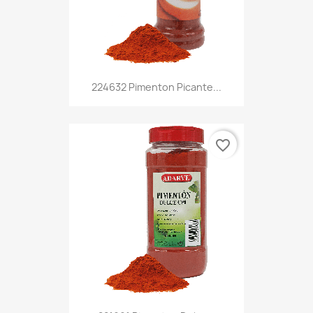
224632 Pimenton Picante...
favorite_border