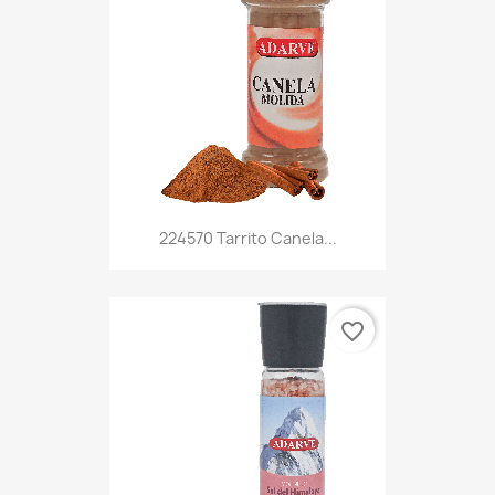
224570 Tarrito Canela...
favorite_border