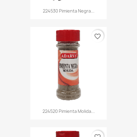
224530 Pimienta Negra...
favorite_border
224520 Pimienta Molida...
favorite_border