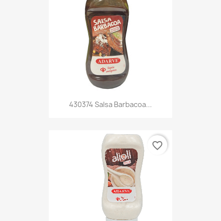
430374 Salsa Barbacoa...
favorite_border