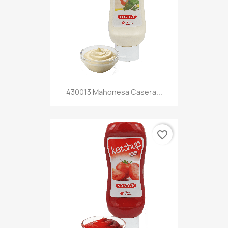
430013 Mahonesa Casera...
favorite_border