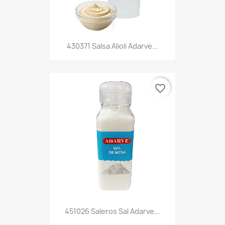
430371 Salsa Alioli Adarve...
favorite_border
451026 Saleros Sal Adarve...