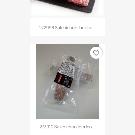
272998 Salchichon Iberico...
favorite_border
273012 Salchichon Iberico...