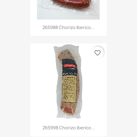
265988 Chorizo Iberico...
favorite_border
265998 Chorizo Iberico...