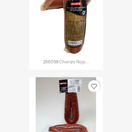
266098 Chorizo Rojo...
favorite_border