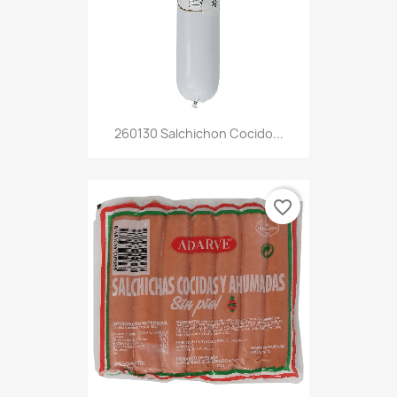
260130 Salchichon Cocido...
favorite_border