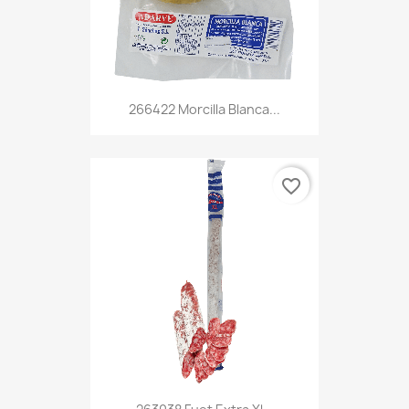
266422 Morcilla Blanca...
favorite_border