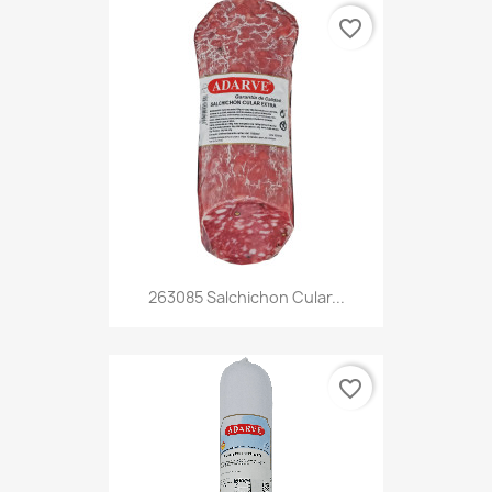
favorite_border
263085 Salchichon Cular...
favorite_border