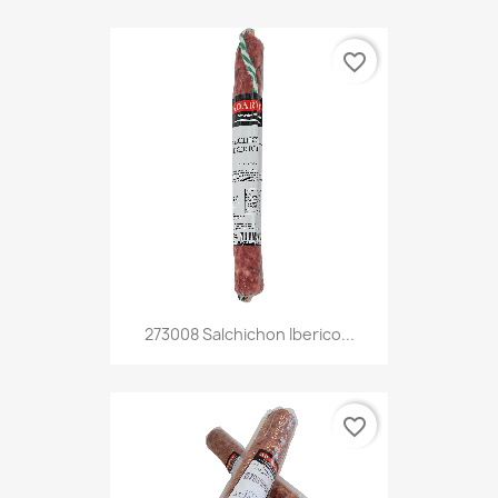
favorite_border
273008 Salchichon Iberico...
favorite_border