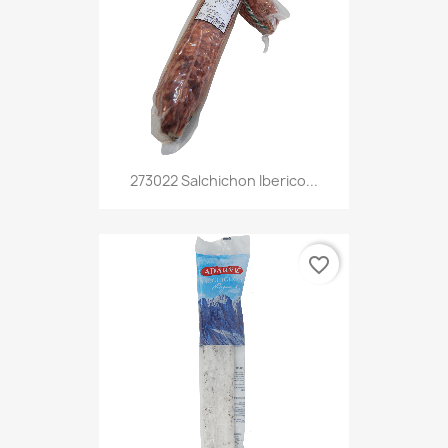
273022 Salchichon Iberico...
favorite_border