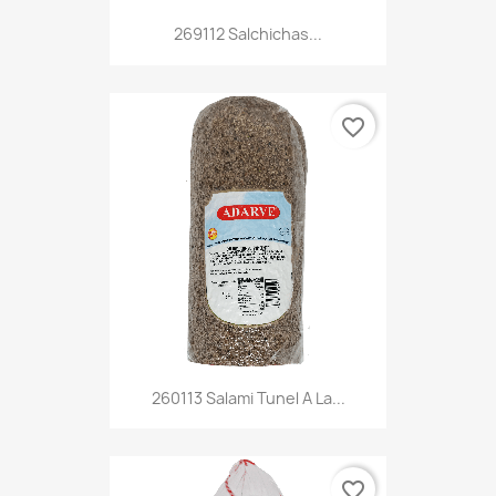
269112 Salchichas...
favorite_border
260113 Salami Tunel A La...
favorite_border