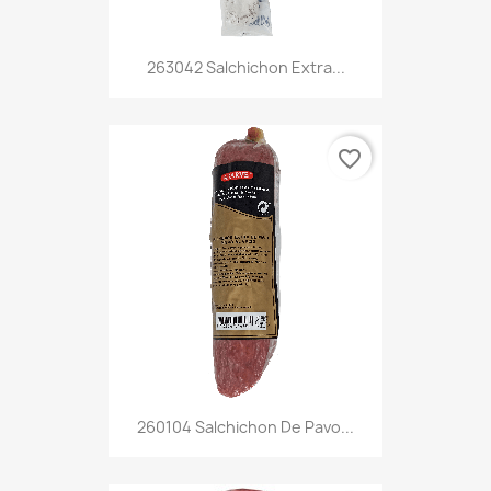
263042 Salchichon Extra...
favorite_border
260104 Salchichon De Pavo...