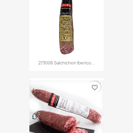
273006 Salchichon Iberico...
favorite_border