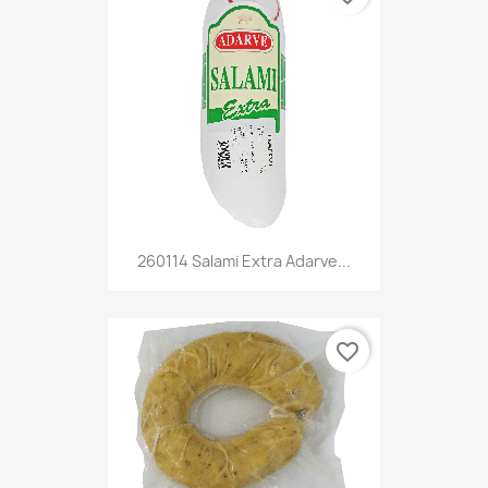
260114 Salami Extra Adarve...
favorite_border