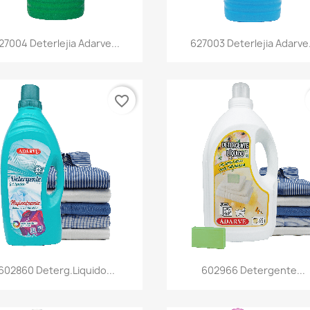
Vista rápida
Vista rápida


27004 Deterlejia Adarve...
627003 Deterlejia Adarve.
favorite_border
Vista rápida
Vista rápida


602860 Deterg.liquido...
602966 Detergente...