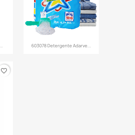
Vista rápida

..
603078 Detergente Adarve...
favorite_border