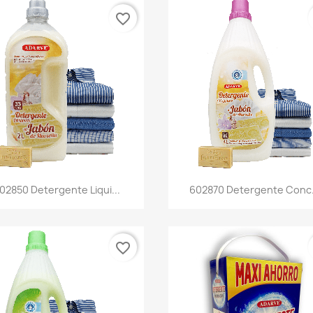
favorite_border
Vista rápida
Vista rápida


02850 Detergente Liqui...
602870 Detergente Conc..
favorite_border