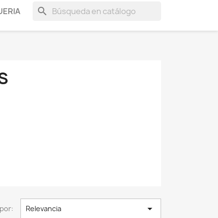
search
ERIA
S

por:
Relevancia