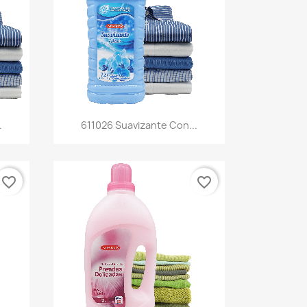
Vista rápida

.
611026 Suavizante Con...
favorite_border
favorite_border