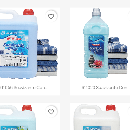
favorite_border
Vista rápida
Vista rápida


611046 Suavizante Con...
611020 Suavizante Con..
favorite_border