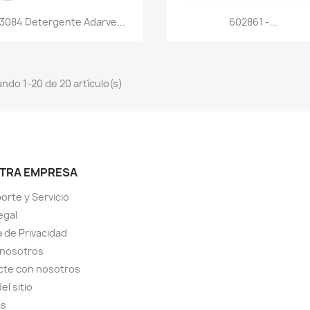
Vista rápida
Vista rápida


3084 Detergente Adarve...
602861 -...
ndo 1-20 de 20 artículo(s)
TRA EMPRESA
orte y Servicio
egal
a de Privacidad
 nosotros
cte con nosotros
el sitio
as