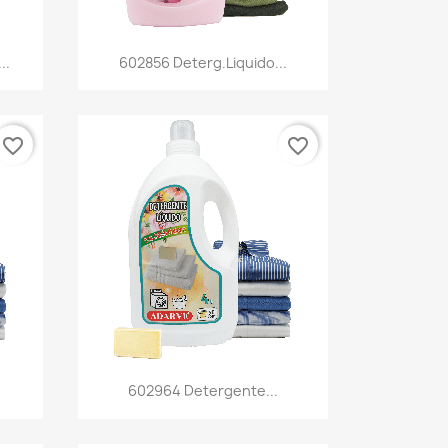
Vista rápida

..
602856 Deterg.liquido...
favorite_border
favorite_border
Vista rápida

602964 Detergente...