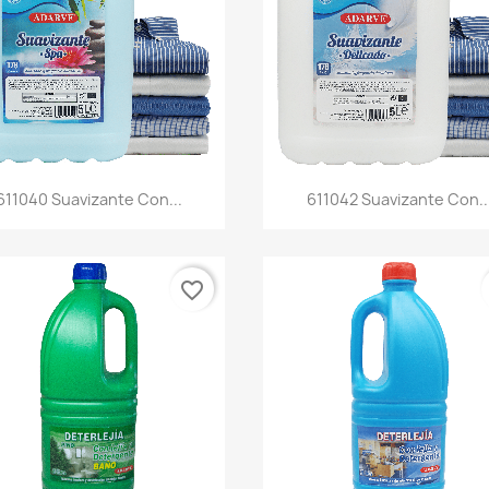
Vista rápida
Vista rápida


611040 Suavizante Con...
611042 Suavizante Con..
favorite_border